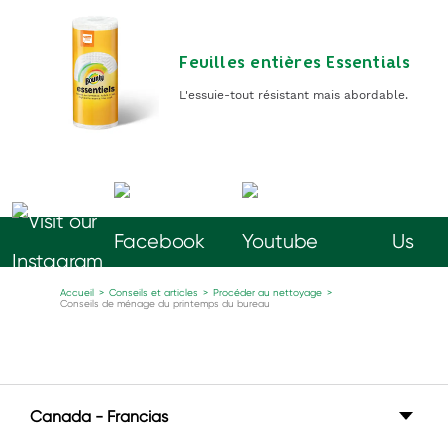
Feuilles entières Essentials
L'essuie-tout résistant mais abordable.
Follow
Us
Accueil
>
Conseils et articles
>
Procéder au nettoyage
>
Conseils de ménage du printemps du bureau
Canada - Francias