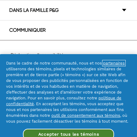
Canada - English
DANS LA FAMILLE P&G
Canada - Français
P&G BrandSaver
United States - English
COMMUNIQUER
United States - Español
Déclaration d’accessibilité
Dans le cadre de notre communauté, nous et nos
partenaires
Conditions d’utilisation
utiliserons des témoins, pixels et technologies similaires de
première et de tierce partie (« témoins ») sur ce site Web afin
Notification de confidentialite
de vous proposer des publicités personnalisées en fonction de
vos intérêts et de vos habitudes en matière de navigation,
Plan du site
d’effectuer des analyses et d’améliorer votre expérience de
Mes données
navigation. Pour en savoir plus, consultez notre
politique de
confidentialité
. En acceptant les témoins, vous acceptez que
Me désinscrire de la publicité ciblée
nous et nos partenaires les utilisions conformément aux fins
énumérées dans notre
outil de consentement aux témoins
, où
vous pouvez facilement désactiver les témoins à tout moment.
©
2026
Procter & Gamble
Accepter tous les témoins