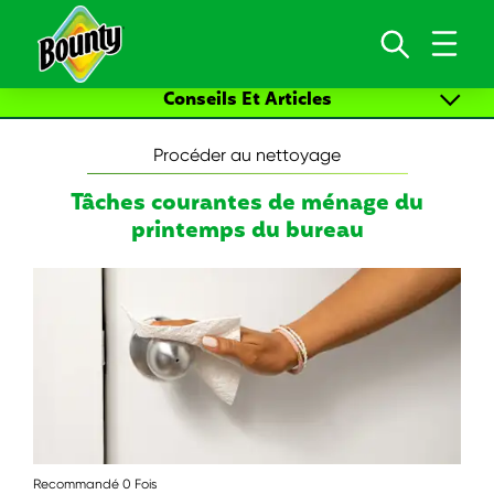
Skip to content
Conseils Et Articles
Tous les articles
Procéder au nettoyage
Procéder au nettoyage
Tâches courantes de ménage du
printemps du bureau
Art et bricolage
Aliments amusants
Nouvelles tranches de vie
Recommandé 0 Fois