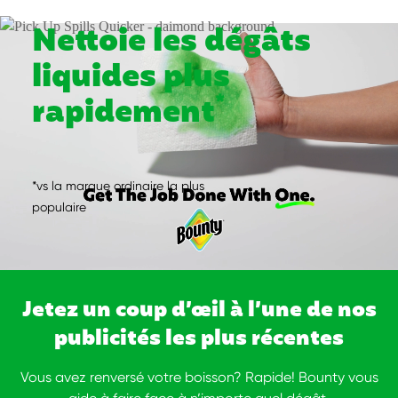
Nettoie les dégâts
liquides plus
*
rapidement
*vs la marque ordinaire la plus
populaire
Jetez un coup d’œil à l’une de nos
publicités les plus récentes
Vous avez renversé votre boisson? Rapide! Bounty vous