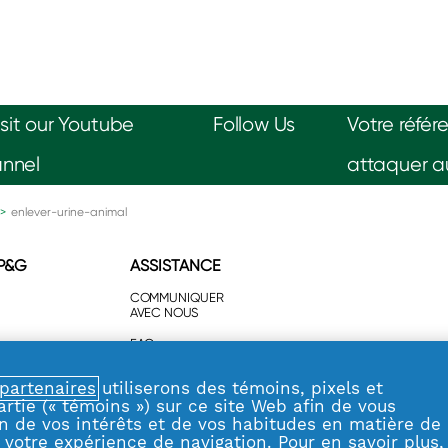
Follow Us
Votre réfé
attaquer au
>
enlever-urine-animal
 P&G
ASSISTANCE
COMMUNIQUER
AVEC NOUS
FAQ
partenaires
utiliserons des témoins, pixels et
artie (« témoins ») sur ce site Web afin de vous
n de vos intérêts et de vos habitudes en matière de
 votre expérience de navigation. Pour en savoir plus,