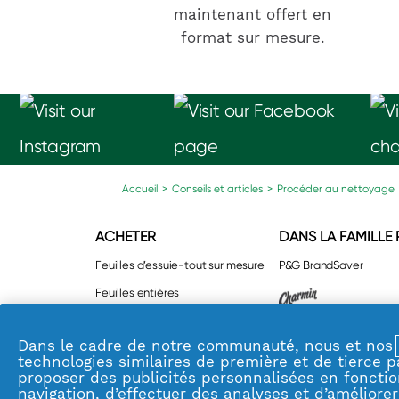
maintenant offert en
format sur mesure.
Accueil
>
Conseils et articles
>
Procéder au nettoyage
ACHETER
DANS LA FAMILLE
Feuilles d’essuie-tout sur mesure
P&G BrandSaver
Feuilles entières
Feuilles d’essuie-tout sur mesure
Dans le cadre de notre communauté, nous et nos
Feuilles entières Essentials
technologies similaires de première et de tierce p
Serviettes de table
proposer des publicités personnalisées en fonctio
navigation, d’effectuer des analyses et d’améliorer