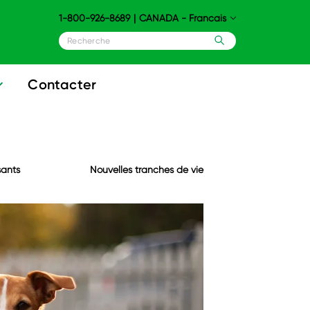
1-800-926-8689
|
CANADA - Francais
Contacter
sants
Nouvelles tranches de vie